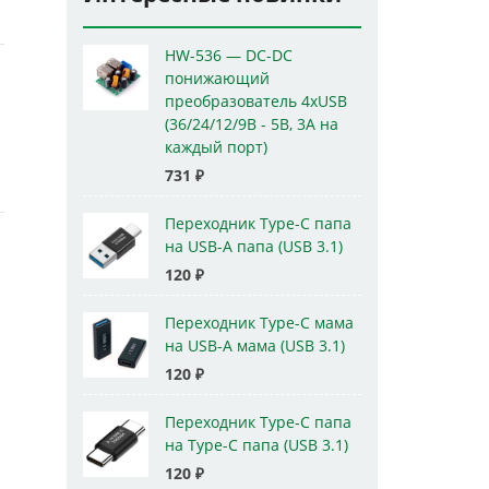
HW-536 — DC-DC
понижающий
преобразователь 4xUSB
(36/24/12/9В - 5В, 3А на
каждый порт)
731
₽
Переходник Type-C папа
на USB-A папа (USB 3.1)
120
₽
Переходник Type-C мама
на USB-A мама (USB 3.1)
120
₽
Переходник Type-C папа
на Type-C папа (USB 3.1)
120
₽