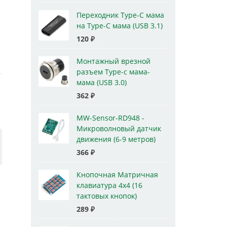
Переходник Type-C мама
на Type-C мама (USB 3.1)
120
₽
Монтажный врезной
разъем Type-c мама-
мама (USB 3.0)
362
₽
MW-Sensor-RD948 -
Микроволновый датчик
движения (6-9 метров)
366
₽
Кнопочная Матричная
клавиатура 4x4 (16
тактовых кнопок)
289
₽