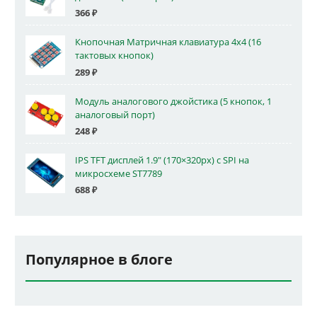
366
₽
Кнопочная Матричная клавиатура 4x4 (16
тактовых кнопок)
289
₽
Модуль аналогового джойстика (5 кнопок, 1
аналоговый порт)
248
₽
IPS TFT дисплей 1.9" (170×320px) с SPI на
микросхеме ST7789
688
₽
Популярное в блоге