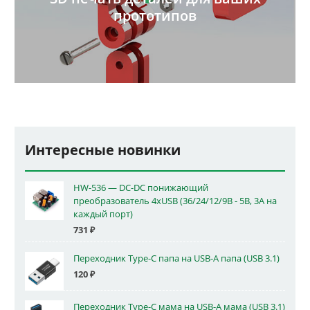
прототипов
Интересные новинки
HW-536 — DC-DC понижающий
преобразователь 4xUSB (36/24/12/9В - 5В, 3А на
каждый порт)
731
₽
Переходник Type-C папа на USB-A папа (USB 3.1)
120
₽
Переходник Type-C мама на USB-A мама (USB 3.1)