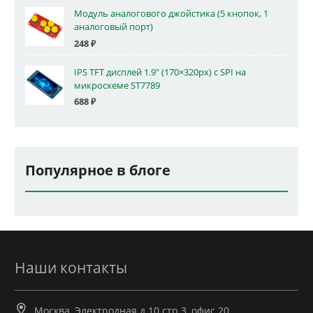
Модуль аналогового джойстика (5 кнопок, 1
аналоговый порт)
248
₽
IPS TFT дисплей 1.9" (170×320px) с SPI на
микросхеме ST7789
688
₽
Популярное в блоге
Наши контакты
Москва, Электродная д.10 стр.3, офис 20