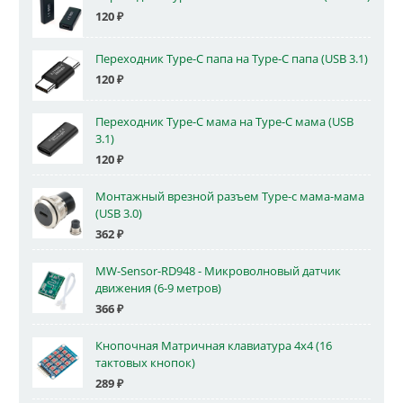
120
₽
Переходник Type-C папа на Type-C папа (USB 3.1)
120
₽
Переходник Type-C мама на Type-C мама (USB
3.1)
120
₽
Монтажный врезной разъем Type-c мама-мама
(USB 3.0)
362
₽
MW-Sensor-RD948 - Микроволновый датчик
движения (6-9 метров)
366
₽
Кнопочная Матричная клавиатура 4x4 (16
тактовых кнопок)
289
₽