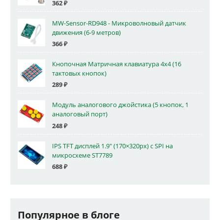
362
₽
MW-Sensor-RD948 - Микроволновый датчик
движения (6-9 метров)
366
₽
Кнопочная Матричная клавиатура 4x4 (16
тактовых кнопок)
289
₽
Модуль аналогового джойстика (5 кнопок, 1
аналоговый порт)
248
₽
IPS TFT дисплей 1.9" (170×320px) с SPI на
микросхеме ST7789
688
₽
Популярное в блоге