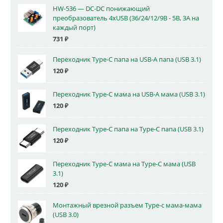
HW-536 — DC-DC понижающий
преобразователь 4xUSB (36/24/12/9В - 5В, 3А на
каждый порт)
731
₽
Переходник Type-C папа на USB-A папа (USB 3.1)
120
₽
Переходник Type-C мама на USB-A мама (USB 3.1)
120
₽
Переходник Type-C папа на Type-C папа (USB 3.1)
120
₽
Переходник Type-C мама на Type-C мама (USB
3.1)
120
₽
Монтажный врезной разъем Type-c мама-мама
(USB 3.0)