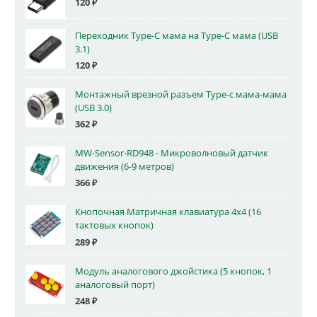
120
₽
Переходник Type-C мама на Type-C мама (USB
3.1)
120
₽
Монтажный врезной разъем Type-c мама-мама
(USB 3.0)
362
₽
MW-Sensor-RD948 - Микроволновый датчик
движения (6-9 метров)
366
₽
Кнопочная Матричная клавиатура 4x4 (16
тактовых кнопок)
289
₽
Модуль аналогового джойстика (5 кнопок, 1
аналоговый порт)
248
₽