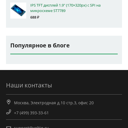
IPS TFT дисплей 1.9" (170×320px) с SPI на
микросхеме ST7789
688
₽
Популярное в блоге
Наши контакты
Москва, Электродная д.10 стр.3, офис 20
+7 (499) 393-33-61
support@voltiq.ru