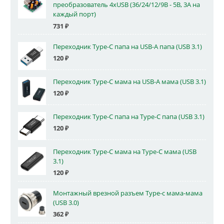
преобразователь 4xUSB (36/24/12/9В - 5В, 3А на
каждый порт)
731
₽
Переходник Type-C папа на USB-A папа (USB 3.1)
120
₽
Переходник Type-C мама на USB-A мама (USB 3.1)
120
₽
Переходник Type-C папа на Type-C папа (USB 3.1)
120
₽
Переходник Type-C мама на Type-C мама (USB
3.1)
120
₽
Монтажный врезной разъем Type-c мама-мама
(USB 3.0)
362
₽