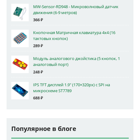
MW-Sensor-RD948 - Микроволновый датчик
движения (6-9 метров)
366
₽
Кнопочная Матричная клавиатура 4x4 (16
тактовых кнопок)
289
₽
Модуль аналогового джойстика (5 кнопок, 1
аналоговый порт)
248
₽
IPS TFT дисплей 1.9" (170×320px) с SPI на
микросхеме ST7789
688
₽
Популярное в блоге