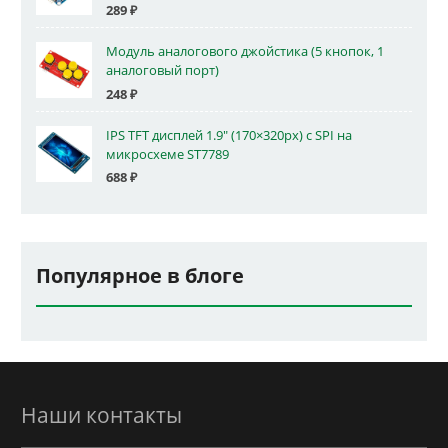
289
₽
Модуль аналогового джойстика (5 кнопок, 1
аналоговый порт)
248
₽
IPS TFT дисплей 1.9" (170×320px) с SPI на
микросхеме ST7789
688
₽
Популярное в блоге
Наши контакты