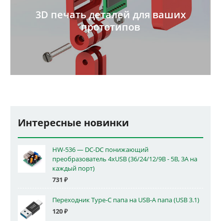
3D печать деталей для ваших
прототипов
Интересные новинки
HW-536 — DC-DC понижающий
преобразователь 4xUSB (36/24/12/9В - 5В, 3А на
каждый порт)
731
₽
Переходник Type-C папа на USB-A папа (USB 3.1)
120
₽