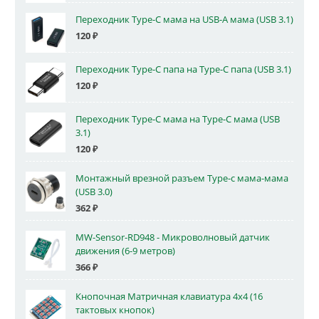
Переходник Type-C мама на USB-A мама (USB 3.1)
120
₽
Переходник Type-C папа на Type-C папа (USB 3.1)
120
₽
Переходник Type-C мама на Type-C мама (USB
3.1)
120
₽
Монтажный врезной разъем Type-c мама-мама
(USB 3.0)
362
₽
MW-Sensor-RD948 - Микроволновый датчик
движения (6-9 метров)
366
₽
Кнопочная Матричная клавиатура 4x4 (16
тактовых кнопок)