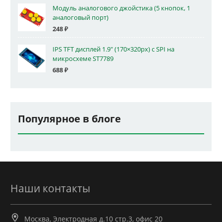
Модуль аналогового джойстика (5 кнопок, 1
аналоговый порт)
248
₽
IPS TFT дисплей 1.9" (170×320px) с SPI на
микросхеме ST7789
688
₽
Популярное в блоге
Наши контакты
Москва, Электродная д.10 стр.3, офис 20