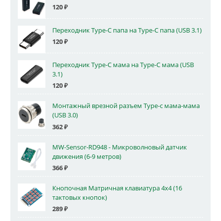
120
₽
Переходник Type-C папа на Type-C папа (USB 3.1)
120
₽
Переходник Type-C мама на Type-C мама (USB
3.1)
120
₽
Монтажный врезной разъем Type-c мама-мама
(USB 3.0)
362
₽
MW-Sensor-RD948 - Микроволновый датчик
движения (6-9 метров)
366
₽
Кнопочная Матричная клавиатура 4x4 (16
тактовых кнопок)
289
₽