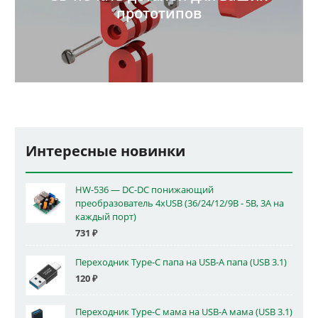
прототипов
Интересные новинки
HW-536 — DC-DC понижающий
преобразователь 4xUSB (36/24/12/9В - 5В, 3А на
каждый порт)
731
₽
Переходник Type-C папа на USB-A папа (USB 3.1)
120
₽
Переходник Type-C мама на USB-A мама (USB 3.1)