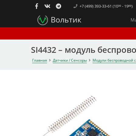
+7 (499) 393-33-61 (10³⁰ - 19⁰⁰)
Вольтик
Ма
SI4432 – модуль беспров
Главная
Датчики / Сенсоры
Модули беспроводной 