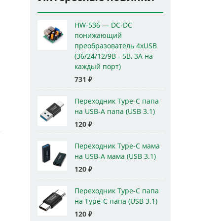
HW-536 — DC-DC
понижающий
преобразователь 4xUSB
(36/24/12/9В - 5В, 3А на
каждый порт)
731
₽
Переходник Type-C папа
на USB-A папа (USB 3.1)
120
₽
Переходник Type-C мама
на USB-A мама (USB 3.1)
120
₽
Переходник Type-C папа
на Type-C папа (USB 3.1)
120
₽