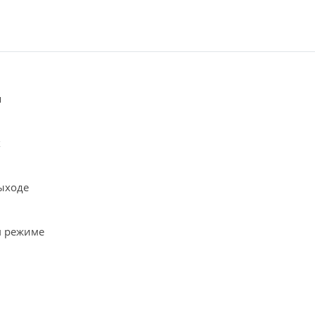
я
х
ыходе
м режиме