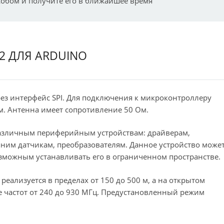
собом и получите его в ближайшее время
2 ДЛЯ ARDUINO
ез интерфейс SPI. Для подключения к микроконтроллеру
м. Антенна имеет сопротивление 50 Ом.
азличным периферийным устройствам: драйверам,
им датчикам, преобразователям. Данное устройство може
озможным устанавливать его в ограниченном пространстве.
еализуется в пределах от 150 до 500 м, а на открытом
оне частот от 240 до 930 МГц. Предустановленный режим