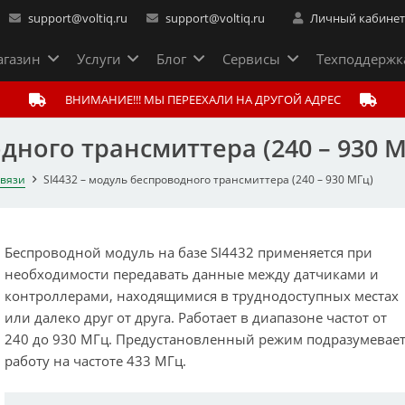
support@voltiq.ru
support@voltiq.ru
Личный кабине
газин
Услуги
Блог
Сервисы
Техподдержк
ВНИМАНИЕ!!! МЫ ПЕРЕЕХАЛИ НА ДРУГОЙ АДРЕС
одного трансмиттера (240 – 930 
связи
SI4432 – модуль беспроводного трансмиттера (240 – 930 МГц)
Беспроводной модуль на базе SI4432 применяется при
необходимости передавать данные между датчиками и
контроллерами, находящимися в труднодоступных местах
или далеко друг от друга. Работает в диапазоне частот от
240 до 930 МГц. Предустановленный режим подразумевае
работу на частоте 433 МГц.