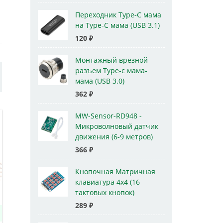
Переходник Type-C мама
на Type-C мама (USB 3.1)
120
₽
Монтажный врезной
разъем Type-c мама-
мама (USB 3.0)
362
₽
MW-Sensor-RD948 -
Микроволновый датчик
движения (6-9 метров)
366
₽
Кнопочная Матричная
клавиатура 4x4 (16
тактовых кнопок)
289
₽