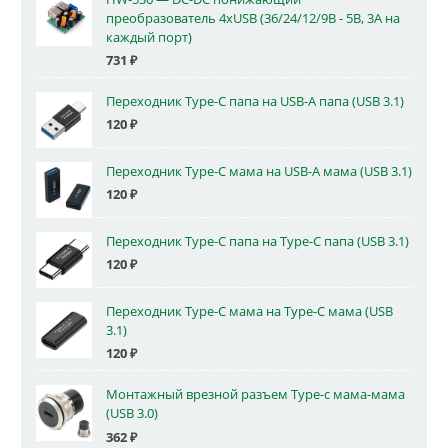
преобразователь 4xUSB (36/24/12/9В - 5В, 3А на
каждый порт)
731
₽
Переходник Type-C папа на USB-A папа (USB 3.1)
120
₽
Переходник Type-C мама на USB-A мама (USB 3.1)
120
₽
Переходник Type-C папа на Type-C папа (USB 3.1)
120
₽
Переходник Type-C мама на Type-C мама (USB
3.1)
120
₽
Монтажный врезной разъем Type-c мама-мама
(USB 3.0)
362
₽