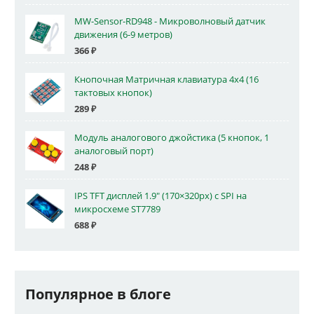
MW-Sensor-RD948 - Микроволновый датчик
движения (6-9 метров)
366
₽
Кнопочная Матричная клавиатура 4x4 (16
тактовых кнопок)
289
₽
Модуль аналогового джойстика (5 кнопок, 1
аналоговый порт)
248
₽
IPS TFT дисплей 1.9" (170×320px) с SPI на
микросхеме ST7789
688
₽
Популярное в блоге