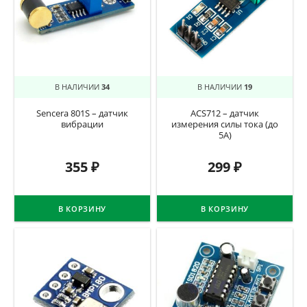
В НАЛИЧИИ
34
В НАЛИЧИИ
19
Sencera 801S – датчик
ACS712 – датчик
вибрации
измерения силы тока (до
5А)
355
₽
299
₽
В КОРЗИНУ
В КОРЗИНУ