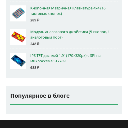
Кнопочная Матричная клавиатура 4x4 (16
тактовых кнопок)
289
₽
Модуль аналогового джойстика (5 кнопок, 1
аналоговый порт)
248
₽
IPS TFT дисплей 1.9" (170×320px) с SPI на
микросхеме ST7789
688
₽
Популярное в блоге