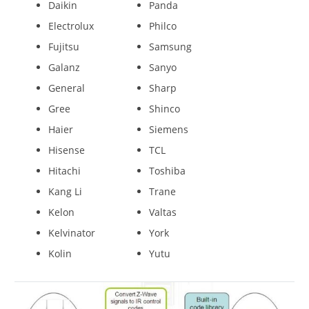
Daikin
Panda
Electrolux
Philco
Fujitsu
Samsung
Galanz
Sanyo
General
Sharp
Gree
Shinco
Haier
Siemens
Hisense
TCL
Hitachi
Toshiba
Kang Li
Trane
Kelon
Valtas
Kelvinator
York
Kolin
Yutu