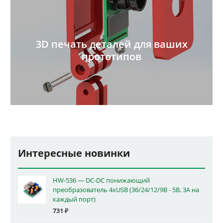
3D печать деталей для ваших
прототипов
Интересные новинки
HW-536 — DC-DC понижающий
преобразователь 4xUSB (36/24/12/9В - 5В, 3А на
каждый порт)
731
₽