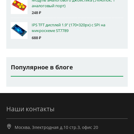
Модуль аналогового джойстика (5 кнопок, 1
аналоговый порт)
248
₽
IPS TFT дисплей 1.9" (170×320px) с SPI на
микросхеме ST7789
688
₽
Популярное в блоге
Наши контакты
Москва, Электродная д.10 стр.3, офис 20