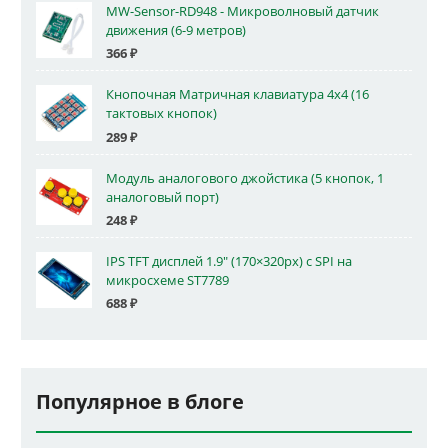
MW-Sensor-RD948 - Микроволновый датчик
движения (6-9 метров)
366
₽
Кнопочная Матричная клавиатура 4x4 (16
тактовых кнопок)
289
₽
Модуль аналогового джойстика (5 кнопок, 1
аналоговый порт)
248
₽
IPS TFT дисплей 1.9" (170×320px) с SPI на
микросхеме ST7789
688
₽
Популярное в блоге