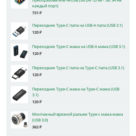
преобразователь 4xUSB (36/24/12/9В - 5В, 3А на
каждый порт)
731
₽
Переходник Type-C папа на USB-A папа (USB 3.1)
120
₽
Переходник Type-C мама на USB-A мама (USB 3.1)
120
₽
Переходник Type-C папа на Type-C папа (USB 3.1)
120
₽
Переходник Type-C мама на Type-C мама (USB
3.1)
120
₽
Монтажный врезной разъем Type-c мама-мама
(USB 3.0)
362
₽