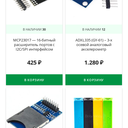
В НАЛИЧИИ
30
В НАЛИЧИИ
12
MCP23017 — 16-битный
ADXL335 (GY-61) – 3-х
расширитель портов с
осевой аналоговый
I2C/SPI интерфейсом
акселерометр
425
₽
1.280
₽
В КОРЗИНУ
В КОРЗИНУ