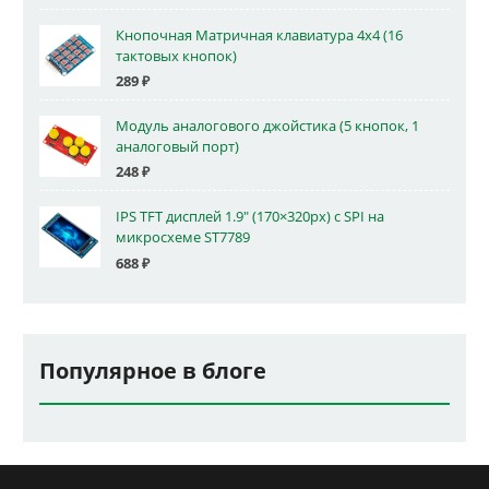
Кнопочная Матричная клавиатура 4x4 (16
тактовых кнопок)
289
₽
Модуль аналогового джойстика (5 кнопок, 1
аналоговый порт)
248
₽
IPS TFT дисплей 1.9" (170×320px) с SPI на
микросхеме ST7789
688
₽
Популярное в блоге