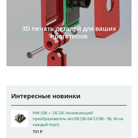
3D печать деталей для ваших
прототипов
Интересные новинки
HW-536 — DC-DC понижающий
преобразователь 4xUSB (36/24/12/9В - 5В, 3А на
каждый порт)
731
₽