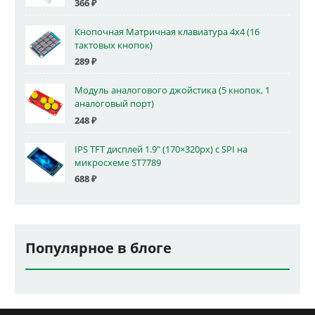
366
₽
Кнопочная Матричная клавиатура 4x4 (16
тактовых кнопок)
289
₽
Модуль аналогового джойстика (5 кнопок, 1
аналоговый порт)
248
₽
IPS TFT дисплей 1.9" (170×320px) с SPI на
микросхеме ST7789
688
₽
Популярное в блоге