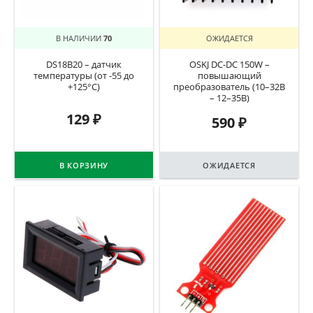
В НАЛИЧИИ
70
ОЖИДАЕТСЯ
DS18B20 – датчик
OSKJ DC-DC 150W –
температуры (от -55 до
повышающий
+125°C)
преобразователь (10–32В
– 12–35В)
129
₽
590
₽
В КОРЗИНУ
ОЖИДАЕТСЯ