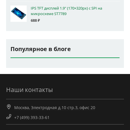
IPS TFT дисплей 1.9" (170×320px) с SPI на
микросхеме ST7789
688
₽
Популярное в блоге
Наши контакты
Москва, Электродная д.10 стр.3, офис 20
+7 (499) 393-33-61