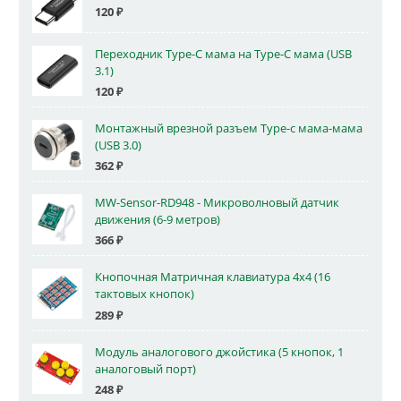
120
₽
Переходник Type-C мама на Type-C мама (USB
3.1)
120
₽
Монтажный врезной разъем Type-c мама-мама
(USB 3.0)
362
₽
MW-Sensor-RD948 - Микроволновый датчик
движения (6-9 метров)
366
₽
Кнопочная Матричная клавиатура 4x4 (16
тактовых кнопок)
289
₽
Модуль аналогового джойстика (5 кнопок, 1
аналоговый порт)
248
₽