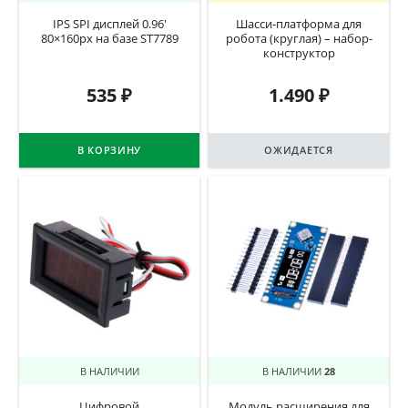
IPS SPI дисплей 0.96′
Шасси-платформа для
80×160px на базе ST7789
робота (круглая) – набор-
конструктор
535
₽
1.490
₽
В КОРЗИНУ
ОЖИДАЕТСЯ
В НАЛИЧИИ
В НАЛИЧИИ
28
Цифровой
Модуль расширения для