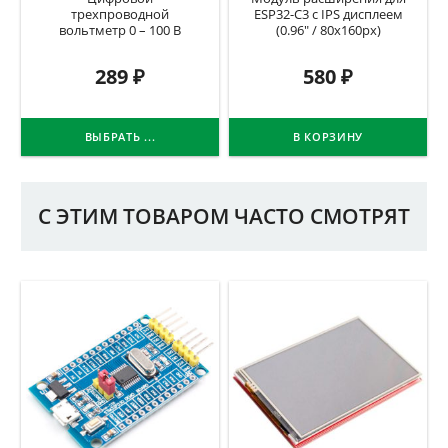
трехпроводной
ESP32-C3 с IPS дисплеем
вольтметр 0 – 100 В
(0.96″ / 80x160px)
289
₽
580
₽
ВЫБРАТЬ ...
В КОРЗИНУ
С ЭТИМ ТОВАРОМ ЧАСТО СМОТРЯТ