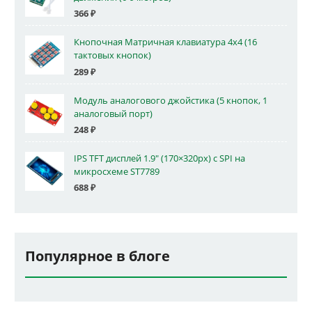
366
₽
Кнопочная Матричная клавиатура 4x4 (16
тактовых кнопок)
289
₽
Модуль аналогового джойстика (5 кнопок, 1
аналоговый порт)
248
₽
IPS TFT дисплей 1.9" (170×320px) с SPI на
микросхеме ST7789
688
₽
Популярное в блоге