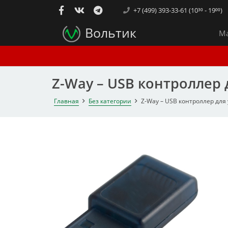
+7 (499) 393-33-61 (10³⁰ - 19⁰⁰)
Вольтик
Ма
Z-Way – USB контроллер
Главная
Без категории
Z-Way – USB контроллер для