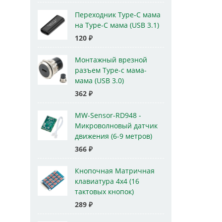
Переходник Type-C мама
на Type-C мама (USB 3.1)
120
₽
Монтажный врезной
разъем Type-c мама-
мама (USB 3.0)
362
₽
MW-Sensor-RD948 -
Микроволновый датчик
движения (6-9 метров)
366
₽
Кнопочная Матричная
клавиатура 4x4 (16
тактовых кнопок)
289
₽