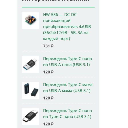
HW-536 — DC-DC
понижающий
преобразователь 4xUSB
(36/24/12/9В - 5В, 3А на
каждый порт)
731
₽
Переходник Type-C папа
на USB-A папа (USB 3.1)
120
₽
Переходник Type-C мама
на USB-A мама (USB 3.1)
120
₽
Переходник Type-C папа
на Type-C папа (USB 3.1)
120
₽