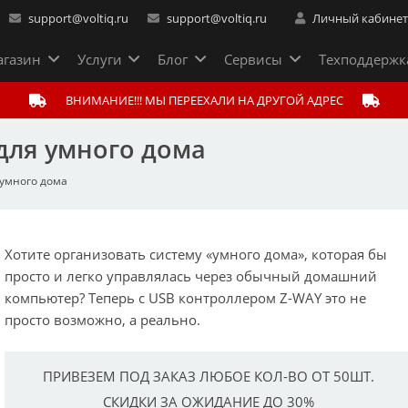
support@voltiq.ru
support@voltiq.ru
Личный кабине
газин
Услуги
Блог
Сервисы
Техподдержк
ВНИМАНИЕ!!! МЫ ПЕРЕЕХАЛИ НА ДРУГОЙ АДРЕС
 для умного дома
 умного дома
Хотите организовать систему «умного дома», которая бы
просто и легко управлялась через обычный домашний
компьютер? Теперь с USB контроллером Z-WAY это не
просто возможно, а реально.
ПРИВЕЗЕМ ПОД ЗАКАЗ ЛЮБОЕ КОЛ-ВО ОТ 50ШТ.
СКИДКИ ЗА ОЖИДАНИЕ ДО 30%