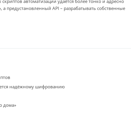
 скриптов автоматизации удаётся более тонко и адресно
, а предустановленный API – разрабатывать собственные
иптов
гается надёжному шифрованию
о дома»