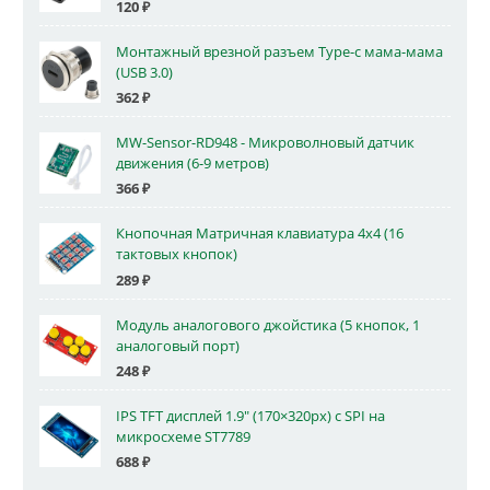
120
₽
Монтажный врезной разъем Type-c мама-мама
(USB 3.0)
362
₽
MW-Sensor-RD948 - Микроволновый датчик
движения (6-9 метров)
366
₽
Кнопочная Матричная клавиатура 4x4 (16
тактовых кнопок)
289
₽
Модуль аналогового джойстика (5 кнопок, 1
аналоговый порт)
248
₽
IPS TFT дисплей 1.9" (170×320px) с SPI на
микросхеме ST7789
688
₽