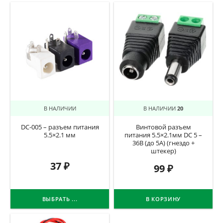
В НАЛИЧИИ
В НАЛИЧИИ
20
DC-005 – разъем питания
Винтовой разъем
5.5×2.1 мм
питания 5.5×2.1мм DC 5 –
36В (до 5А) (гнездо +
штекер)
37
₽
99
₽
ВЫБРАТЬ ...
В КОРЗИНУ