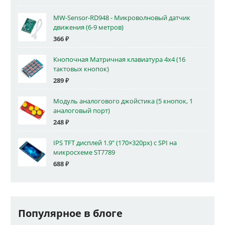
MW-Sensor-RD948 - Микроволновый датчик
движения (6-9 метров)
366
₽
Кнопочная Матричная клавиатура 4x4 (16
тактовых кнопок)
289
₽
Модуль аналогового джойстика (5 кнопок, 1
аналоговый порт)
248
₽
IPS TFT дисплей 1.9" (170×320px) с SPI на
микросхеме ST7789
688
₽
Популярное в блоге