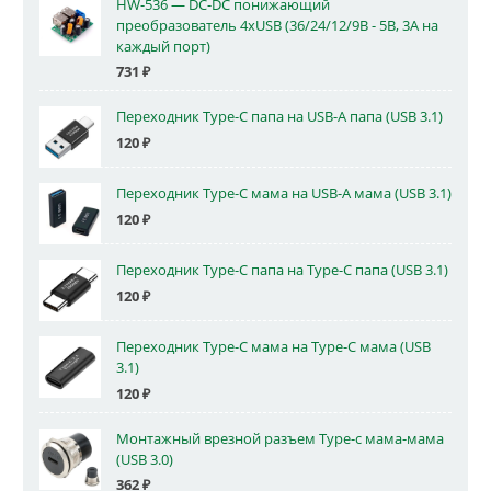
HW-536 — DC-DC понижающий
преобразователь 4xUSB (36/24/12/9В - 5В, 3А на
каждый порт)
731
₽
Переходник Type-C папа на USB-A папа (USB 3.1)
120
₽
Переходник Type-C мама на USB-A мама (USB 3.1)
120
₽
Переходник Type-C папа на Type-C папа (USB 3.1)
120
₽
Переходник Type-C мама на Type-C мама (USB
3.1)
120
₽
Монтажный врезной разъем Type-c мама-мама
(USB 3.0)
362
₽