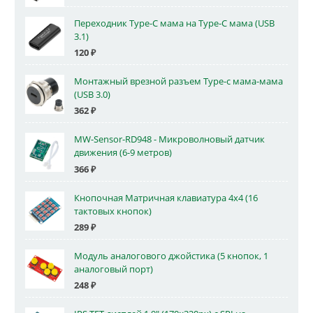
Переходник Type-C мама на Type-C мама (USB
3.1)
120
₽
Монтажный врезной разъем Type-c мама-мама
(USB 3.0)
362
₽
MW-Sensor-RD948 - Микроволновый датчик
движения (6-9 метров)
366
₽
Кнопочная Матричная клавиатура 4x4 (16
тактовых кнопок)
289
₽
Модуль аналогового джойстика (5 кнопок, 1
аналоговый порт)
248
₽