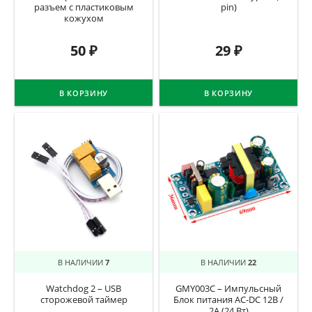
разъем с пластиковым
pin)
кожухом
50
₽
29
₽
В КОРЗИНУ
В КОРЗИНУ
В НАЛИЧИИ
7
В НАЛИЧИИ
22
Watchdog 2 – USB
GMY003C – Импульсный
сторожевой таймер
Блок питания AC-DC 12В /
2А (24 Вт)