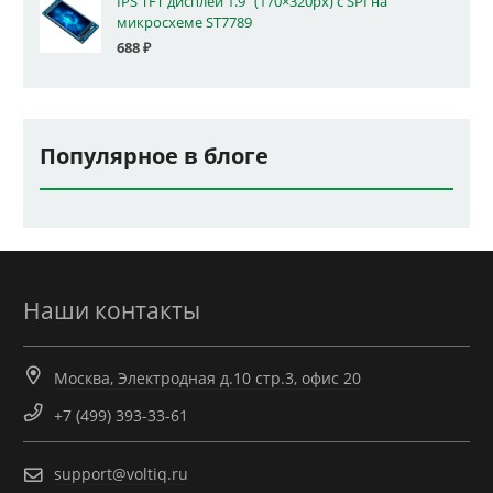
IPS TFT дисплей 1.9" (170×320px) с SPI на
микросхеме ST7789
688
₽
Популярное в блоге
Наши контакты
Москва, Электродная д.10 стр.3, офис 20
+7 (499) 393-33-61
support@voltiq.ru