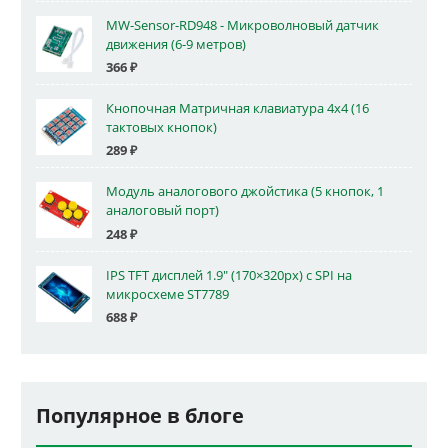
MW-Sensor-RD948 - Микроволновый датчик
движения (6-9 метров)
366
₽
Кнопочная Матричная клавиатура 4x4 (16
тактовых кнопок)
289
₽
Модуль аналогового джойстика (5 кнопок, 1
аналоговый порт)
248
₽
IPS TFT дисплей 1.9" (170×320px) с SPI на
микросхеме ST7789
688
₽
Популярное в блоге