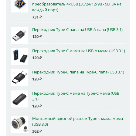
преобразователь 4xUSB (36/24/12/9В - 5В, 3А на
каждый порт)
731
₽
Переходник Type-C папа на USB-A папа (USB 3.1)
120
₽
Переходник Type-C мама на USB-A мама (USB 3.1)
120
₽
Переходник Type-C папа на Type-C папа (USB 3.1)
120
₽
Переходник Type-C мама на Type-C мама (USB
3.1)
120
₽
Монтажный врезной разъем Type-c мама-мама
(USB 3.0)
362
₽