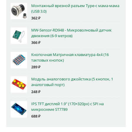
Монтажный врезной разъем Type-c мама-мама
(USB 3.0)
362
₽
MW-Sensor-RD948 - Микроволновый датчик
движения (6-9 метров)
366
₽
Кнопочная Матричная клавиатура 4x4 (16
тактовых кнопок)
289
₽
Модуль аналогового джойстика (5 кнопок, 1
аналоговый порт)
248
₽
IPS TFT дисплей 1.9" (170×320px) с SPI на
микросхеме ST7789
688
₽