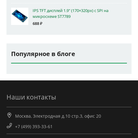
IPS TFT дисплей 1.9" (170×320px) с SPI на
микросхеме ST7789
688
₽
Популярное в блоге
Наши контакты
Москва, Электродная д.10 стр.3, офис 20
+7 (499) 393-33-61