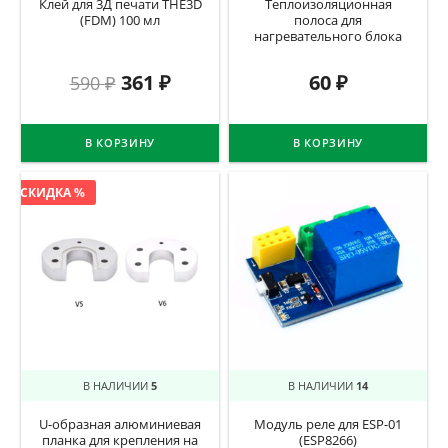
Клей для 3Д печати THE3D
Теплоизоляционная
(FDM) 100 мл
полоса для
нагревательного блока
361
₽
60
₽
590
₽
В КОРЗИНУ
В КОРЗИНУ
СКИДКА %
В НАЛИЧИИ
5
В НАЛИЧИИ
14
U-образная алюминиевая
Модуль реле для ESP-01
планка для крепления на
(ESP8266)