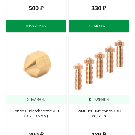
500
₽
330
₽
В КОРЗИНУ
ВЫБРАТЬ ...
В НАЛИЧИИ
В НАЛИЧИИ
Сопло Budaschnozzle V2.0
Удлиненные сопла E3D
(0.3 – 0.6 мм)
Volcano
200
₽
189
₽