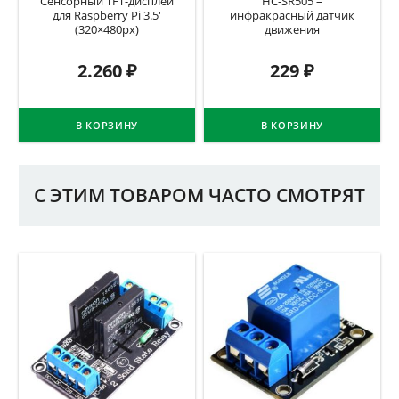
Сенсорный TFT-дисплей
HC-SR505 –
для Raspberry Pi 3.5′
инфракрасный датчик
(320×480px)
движения
2.260
₽
229
₽
В КОРЗИНУ
В КОРЗИНУ
С ЭТИМ ТОВАРОМ ЧАСТО СМОТРЯТ