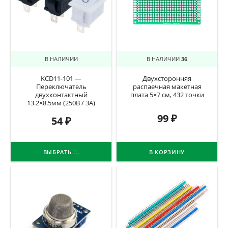
В НАЛИЧИИ
В НАЛИЧИИ
36
KCD11-101 —
Двухсторонняя
Переключатель
распаечная макетная
двухконтактный
плата 5×7 см, 432 точки
13.2×8.5мм (250В / 3А)
99
₽
54
₽
ВЫБРАТЬ ...
В КОРЗИНУ