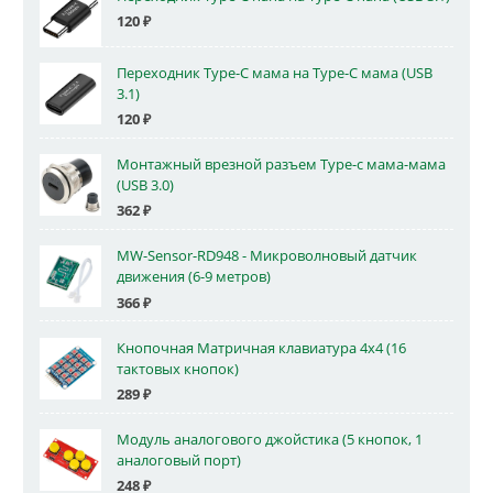
120
₽
Переходник Type-C мама на Type-C мама (USB
3.1)
120
₽
Монтажный врезной разъем Type-c мама-мама
(USB 3.0)
362
₽
MW-Sensor-RD948 - Микроволновый датчик
движения (6-9 метров)
366
₽
Кнопочная Матричная клавиатура 4x4 (16
тактовых кнопок)
289
₽
Модуль аналогового джойстика (5 кнопок, 1
аналоговый порт)
248
₽