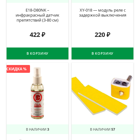
E18-D80NK –
XY-018 — модуль реле с
инфракрасный датчик
задержкой выключения
препятствий (3-80 см)
422
₽
220
₽
В КОРЗИНУ
В КОРЗИНУ
СКИДКА %
В НАЛИЧИИ
3
В НАЛИЧИИ
57