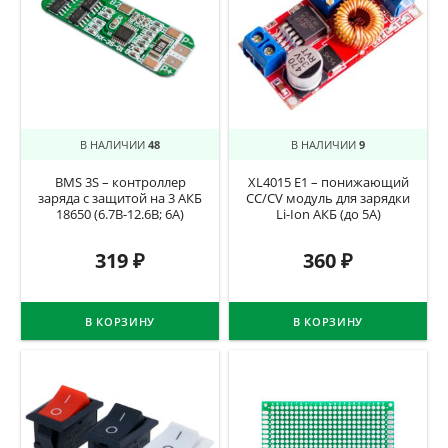
В НАЛИЧИИ
48
В НАЛИЧИИ
9
BMS 3S – контроллер
XL4015 E1 – понижающий
заряда с защитой на 3 АКБ
CC/CV модуль для зарядки
18650 (6.7В-12.6В; 6A)
Li-Ion АКБ (до 5А)
319
₽
360
₽
В КОРЗИНУ
В КОРЗИНУ