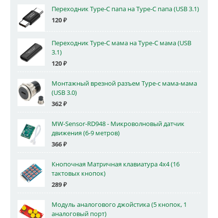
Переходник Type-C папа на Type-C папа (USB 3.1)
120
₽
Переходник Type-C мама на Type-C мама (USB
3.1)
120
₽
Монтажный врезной разъем Type-c мама-мама
(USB 3.0)
362
₽
MW-Sensor-RD948 - Микроволновый датчик
движения (6-9 метров)
366
₽
Кнопочная Матричная клавиатура 4x4 (16
тактовых кнопок)
289
₽
Модуль аналогового джойстика (5 кнопок, 1
аналоговый порт)