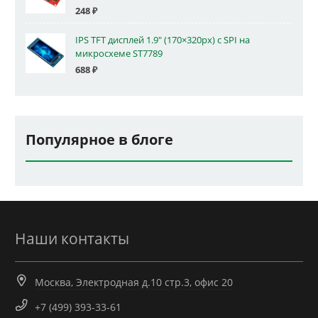
248
₽
IPS TFT дисплей 1.9" (170×320px) с SPI на
микросхеме ST7789
688
₽
Популярное в блоге
Наши контакты
Москва, Электродная д.10 стр.3, офис 20
+7 (499) 393-33-61