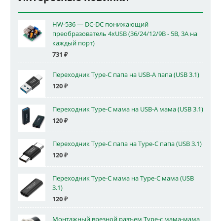
HW-536 — DC-DC понижающий
преобразователь 4xUSB (36/24/12/9В - 5В, 3А на
каждый порт)
731
₽
Переходник Type-C папа на USB-A папа (USB 3.1)
120
₽
Переходник Type-C мама на USB-A мама (USB 3.1)
120
₽
Переходник Type-C папа на Type-C папа (USB 3.1)
120
₽
Переходник Type-C мама на Type-C мама (USB
3.1)
120
₽
Монтажный врезной разъем Type-c мама-мама