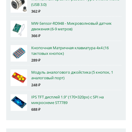
(USB 3.0)
362
₽
MW-Sensor-RD948 - Микроволновый датчик
движения (6-9 метров)
366
₽
Кнопочная Матричная клавиатура 4x4 (16
тактовых кнопок)
289
₽
Модуль аналогового джойстика (5 кнопок, 1
аналоговый порт)
248
₽
IPS TFT дисплей 1.9" (170×320px) с SPI на
микросхеме ST7789
688
₽