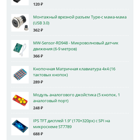
120
₽
Монтажный врезной разъем Type-c мама-мама
(USB 3.0)
362
₽
MW-Sensor-RD948 - Микроволновый датчик
движения (6-9 метров)
366
₽
Кнопочная Матричная клавиатура 4x4 (16
тактовых кнопок)
289
₽
Модуль аналогового джойстика (5 кнопок, 1
аналоговый порт)
248
₽
IPS TFT дисплей 1.9" (170×320px) с SPI на
микросхеме ST7789
688
₽