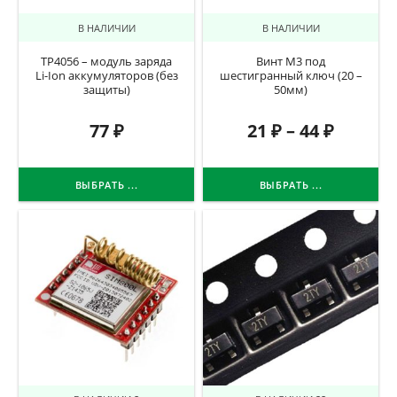
В НАЛИЧИИ
В НАЛИЧИИ
TP4056 – модуль заряда
Винт М3 под
Li-Ion аккумуляторов (без
шестигранный ключ (20 –
защиты)
50мм)
77
₽
21
₽
–
44
₽
ВЫБРАТЬ ...
ВЫБРАТЬ ...