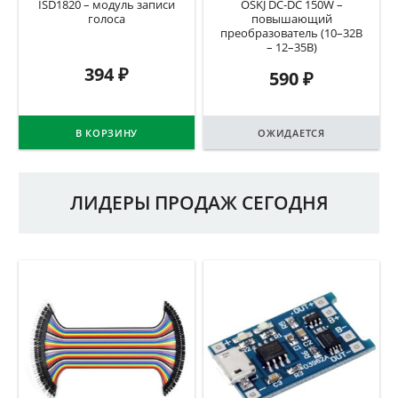
ISD1820 – модуль записи
OSKJ DC-DC 150W –
голоса
повышающий
преобразователь (10–32В
– 12–35В)
394
₽
590
₽
В КОРЗИНУ
ОЖИДАЕТСЯ
ЛИДЕРЫ ПРОДАЖ СЕГОДНЯ