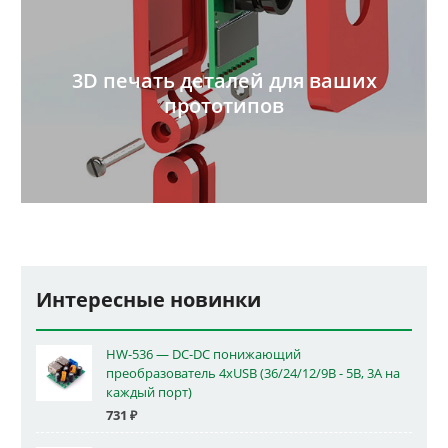
3D печать деталей для ваших
прототипов
Интересные новинки
HW-536 — DC-DC понижающий
преобразователь 4xUSB (36/24/12/9В - 5В, 3А на
каждый порт)
731
₽