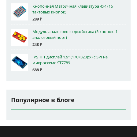
Кнопочная Матричная клавиатура 4x4 (16
тактовых кнопок)
289
₽
Модуль аналогового джойстика (5 кнопок, 1
аналоговый порт)
248
₽
IPS TFT дисплей 1.9" (170×320px) с SPI на
микросхеме ST7789
688
₽
Популярное в блоге