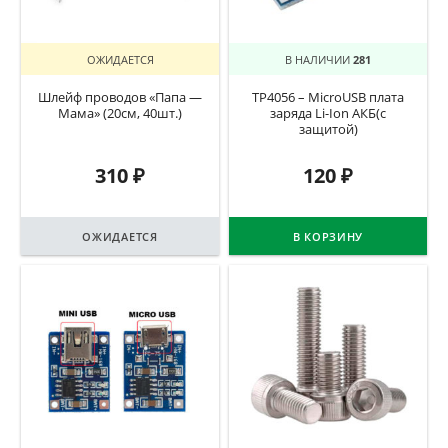
ОЖИДАЕТСЯ
В НАЛИЧИИ
281
Шлейф проводов «Папа —
TP4056 – MicroUSB плата
Мама» (20см, 40шт.)
заряда Li-Ion АКБ(с
защитой)
310
₽
120
₽
ОЖИДАЕТСЯ
В КОРЗИНУ