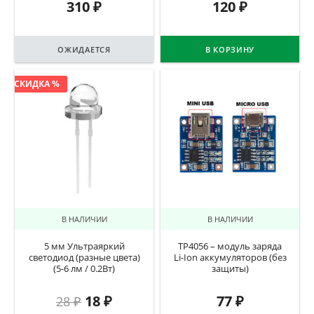
310
₽
120
₽
ОЖИДАЕТСЯ
В КОРЗИНУ
СКИДКА %
В НАЛИЧИИ
В НАЛИЧИИ
5 мм Ультраяркий
TP4056 – модуль заряда
светодиод (разные цвета)
Li-Ion аккумуляторов (без
(5-6 лм / 0.2Вт)
защиты)
18
₽
77
₽
28
₽