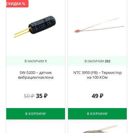
СКИДКА %
В НАЛИЧИИ
1
В НАЛИЧИИ
252
SW-520D – датчик
NTC 3950 (FB) – Термистор
вибрации/наклона
на 100 КОм
35
₽
49
₽
50
₽
В КОРЗИНУ
В КОРЗИНУ