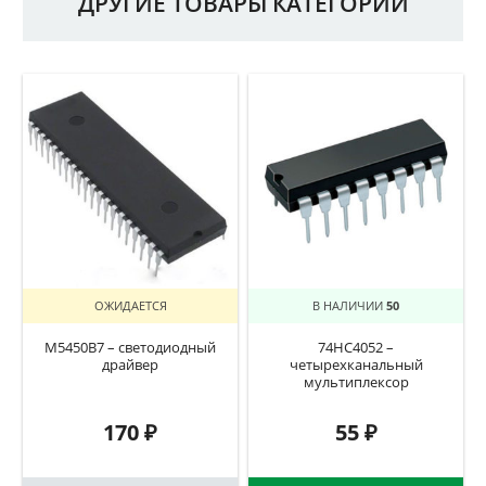
ДРУГИЕ ТОВАРЫ КАТЕГОРИИ
ОЖИДАЕТСЯ
В НАЛИЧИИ
50
M5450B7 – светодиодный
74HC4052 –
драйвер
четырехканальный
мультиплексор
170
₽
55
₽