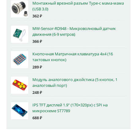
Монтажный врезной разъем Type-c мама-мама
(USB 3.0)
362
₽
MW-Sensor-RD948 - Микроволновый датчик
движения (6-9 метров)
366
₽
Кнопочная Матричная клавиатура 4x4 (16
тактовых кнопок)
289
₽
Модуль аналогового джойстика (5 кнопок, 1
аналоговый порт)
248
₽
IPS TFT дисплей 1.9" (170×320px) с SPI на
микросхеме ST7789
688
₽