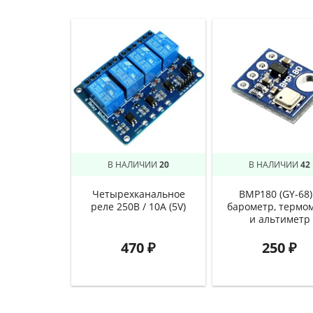
В НАЛИЧИИ
20
В НАЛИЧИИ
42
Четырехканальное
BMP180 (GY-68)
реле 250В / 10А (5V)
барометр, термо
и альтиметр
470
₽
250
₽