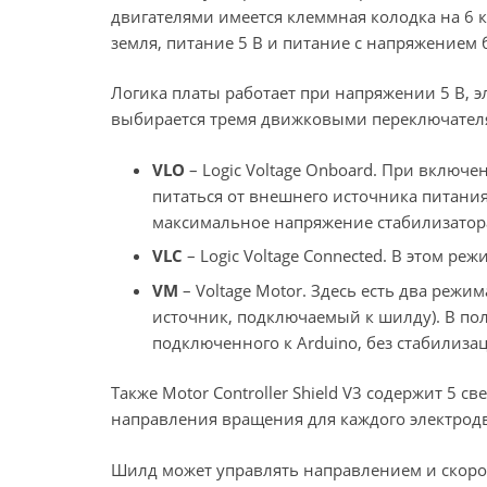
двигателями имеется клеммная колодка на 6 ко
земля, питание 5 В и питание с напряжением б
Логика платы работает при напряжении 5 В, э
выбирается тремя движковыми переключател
VLO
– Logic Voltage Onboard. При включ
питаться от внешнего источника питания
максимальное напряжение стабилизатора
VLC
– Logic Voltage Connected. В этом реж
VM
– Voltage Motor. Здесь есть два режим
источник, подключаемый к шилду). В пол
подключенного к Arduino, без стабилиза
Также Motor Controller Shield V3 содержит 5 
направления вращения для каждого электродв
Шилд может управлять направлением и скоро