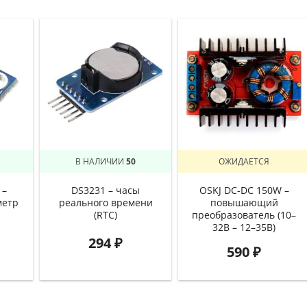
В НАЛИЧИИ
50
ОЖИДАЕТСЯ
 –
DS3231 – часы
OSKJ DC-DC 150W –
метр
реального времени
повышающий
(RTC)
преобразователь (10–
32В – 12–35В)
294
₽
590
₽