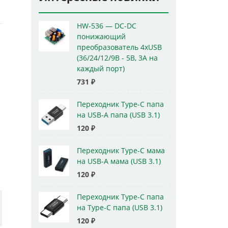
HW-536 — DC-DC
понижающий
преобразователь 4xUSB
(36/24/12/9В - 5В, 3А на
каждый порт)
731
₽
Переходник Type-C папа
на USB-A папа (USB 3.1)
120
₽
Переходник Type-C мама
на USB-A мама (USB 3.1)
120
₽
Переходник Type-C папа
на Type-C папа (USB 3.1)
120
₽