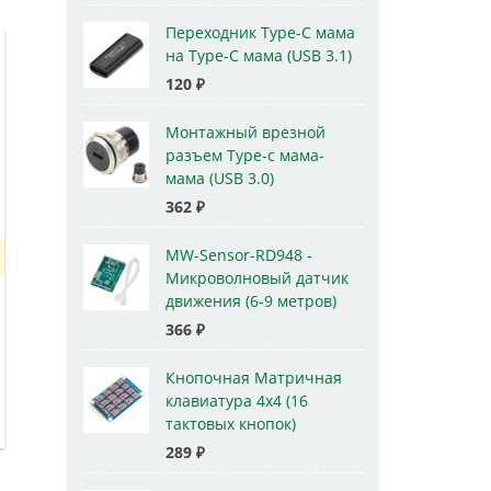
Переходник Type-C мама
на Type-C мама (USB 3.1)
120
₽
Монтажный врезной
разъем Type-c мама-
мама (USB 3.0)
362
₽
MW-Sensor-RD948 -
Микроволновый датчик
движения (6-9 метров)
366
₽
Кнопочная Матричная
клавиатура 4x4 (16
тактовых кнопок)
289
₽