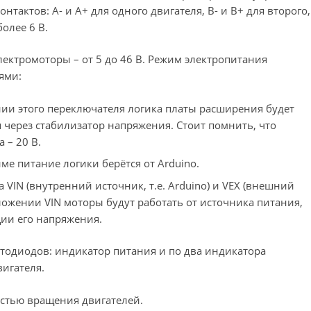
нтактов: A- и A+ для одного двигателя, B- и B+ для второго,
олее 6 В.
лектромоторы – от 5 до 46 В. Режим электропитания
ями:
ении этого переключателя логика платы расширения будет
 через стабилизатор напряжения. Стоит помнить, что
 – 20 В.
име питание логики берётся от Arduino.
а VIN (внутренний источник, т.е. Arduino) и VEX (внешний
ожении VIN моторы будут работать от источника питания,
ции его напряжения.
светодиодов: индикатор питания и по два индикатора
игателя.
стью вращения двигателей.