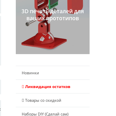
3D печать деталей для
ваших прототипов
Новинки
Ликвидация остатков
Товары со скидкой
с
Наборы DIY (Сделай сам)