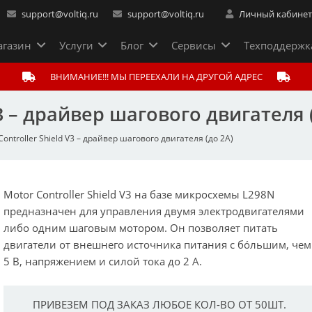
support@voltiq.ru
support@voltiq.ru
Личный кабине
газин
Услуги
Блог
Сервисы
Техподдержк
ВНИМАНИЕ!!! МЫ ПЕРЕЕХАЛИ НА ДРУГОЙ АДРЕС
V3 – драйвер шагового двигателя 
Controller Shield V3 – драйвер шагового двигателя (до 2А)
Motor Controller Shield V3 на базе микросхемы L298N
предназначен для управления двумя электродвигателями
либо одним шаговым мотором. Он позволяет питать
двигатели от внешнего источника питания с бо́льшим, чем
5 В, напряжением и силой тока до 2 А.
ПРИВЕЗЕМ ПОД ЗАКАЗ ЛЮБОЕ КОЛ-ВО ОТ 50ШТ.