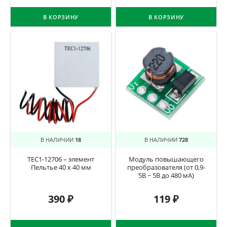
В КОРЗИНУ
В КОРЗИНУ
В НАЛИЧИИ
18
В НАЛИЧИИ
728
TEC1-12706 – элемент
Модуль повышающего
Пельтье 40 x 40 мм
преобразователя (от 0,9-
5В ~ 5В до 480 мА)
390
₽
119
₽