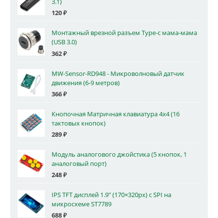
3.1)
120
₽
Монтажный врезной разъем Type-c мама-мама
(USB 3.0)
362
₽
MW-Sensor-RD948 - Микроволновый датчик
движения (6-9 метров)
366
₽
Кнопочная Матричная клавиатура 4x4 (16
тактовых кнопок)
289
₽
Модуль аналогового джойстика (5 кнопок, 1
аналоговый порт)
248
₽
IPS TFT дисплей 1.9" (170×320px) с SPI на
микросхеме ST7789
688
₽