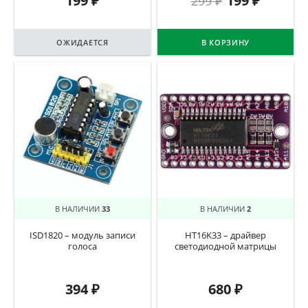
199
₽
199
₽
299
₽
ОЖИДАЕТСЯ
В КОРЗИНУ
В НАЛИЧИИ
33
В НАЛИЧИИ
2
ISD1820 – модуль записи
HT16K33 – драйвер
голоса
светодиодной матрицы
394
₽
680
₽