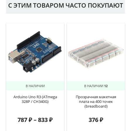
С ЭТИМ ТОВАРОМ ЧАСТО ПОКУПАЮТ
В НАЛИЧИИ
В НАЛИЧИИ
12
Arduino Uno R3 (ATmega
Прозрачная макетная
328P / CH340G)
плата на 400 точек
(breadboard)
787
₽
–
833
₽
376
₽