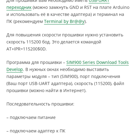
Для прошивки Вам необходимо иметь
USB-UART
переходник
(можно замкнуть GND и RST на плате Arduino
и использовать её в качестве адаптера) и терминал на
ПК (рекомендуем
Terminal by Br@@y
).
Для повышения скорости прошивки нужно установить
скорость 115200 бод. Это делается командой
AT+IPR=115200$0D.
Программа для прошивки –
SIM900 Series Download Tools
Develop
. В нужных окнах необходимо выставить
параметры модуля – тип (SIM900), порт подключения
(Ваш порт USB-UART адаптера), скорость (115200), файл
прошивки (можно найти в Интернет).
Последовательность прошивки:
– подключаем питание
– подключаем адаптер к ПК