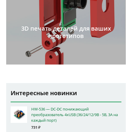
3D печать деталей для ваших
прототипов
Интересные новинки
HW-536 — DC-DC понижающий
преобразователь 4xUSB (36/24/12/9В - 5В, 3А на
каждый порт)
731
₽