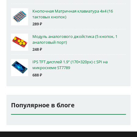
Кнопочная Матричная клавиатура 4x4 (16
тактовых кнопок)
289
₽
Модуль аналогового джойстика (5 кнопок, 1
аналоговый порт)
248
₽
IPS TFT дисплей 1.9" (170×320px) с SPI на
микросхеме ST7789
688
₽
Популярное в блоге