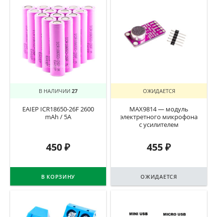
В НАЛИЧИИ
27
ОЖИДАЕТСЯ
EAIEP ICR18650-26F 2600
MAX9814 — модуль
mAh / 5A
электретного микрофона
с усилителем
450
₽
455
₽
В КОРЗИНУ
ОЖИДАЕТСЯ