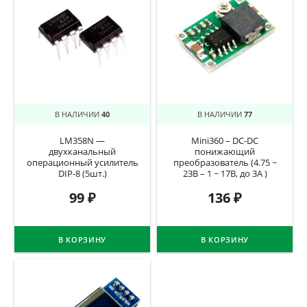
В НАЛИЧИИ
40
В НАЛИЧИИ
77
LM358N —
Mini360 – DC-DC
двухканальный
понижающий
операционный усилитель
преобразователь (4.75 ~
DIP-8 (5шт.)
23В – 1 ~ 17В, до 3А )
99
₽
136
₽
В КОРЗИНУ
В КОРЗИНУ