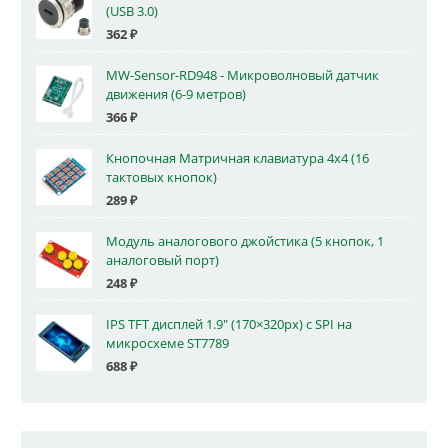
(USB 3.0)
362
₽
MW-Sensor-RD948 - Микроволновый датчик
движения (6-9 метров)
366
₽
Кнопочная Матричная клавиатура 4x4 (16
тактовых кнопок)
289
₽
Модуль аналогового джойстика (5 кнопок, 1
аналоговый порт)
248
₽
IPS TFT дисплей 1.9" (170×320px) с SPI на
микросхеме ST7789
688
₽