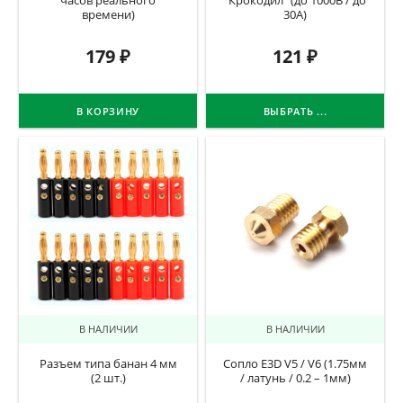
часов реального
“Крокодил” (до 1000В / до
времени)
30А)
179
₽
121
₽
В КОРЗИНУ
ВЫБРАТЬ ...
В НАЛИЧИИ
В НАЛИЧИИ
Разъем типа банан 4 мм
Сопло E3D V5 / V6 (1.75мм
(2 шт.)
/ латунь / 0.2 – 1мм)