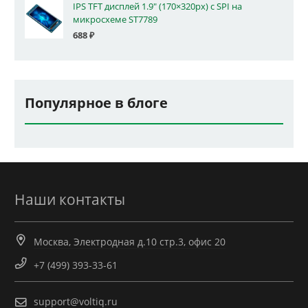
IPS TFT дисплей 1.9" (170×320px) с SPI на
микросхеме ST7789
688
₽
Популярное в блоге
Наши контакты
Москва, Электродная д.10 стр.3, офис 20
+7 (499) 393-33-61
support@voltiq.ru