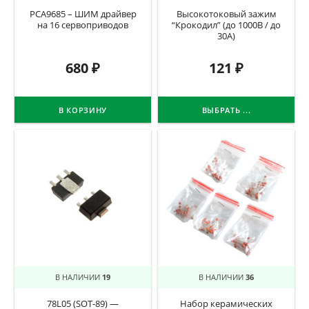
PCA9685 – ШИМ драйвер
Высокотоковый зажим
на 16 сервоприводов
“Крокодил” (до 1000В / до
30А)
680
₽
121
₽
В КОРЗИНУ
ВЫБРАТЬ ...
В НАЛИЧИИ
19
В НАЛИЧИИ
36
78L05 (SOT-89) —
Набор керамических