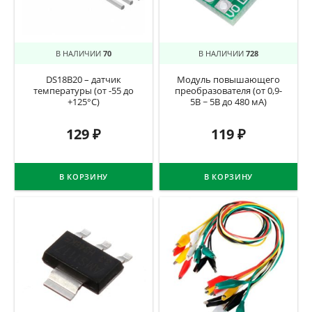
В НАЛИЧИИ
70
В НАЛИЧИИ
728
DS18B20 – датчик
Модуль повышающего
температуры (от -55 до
преобразователя (от 0,9-
+125°C)
5В ~ 5В до 480 мА)
129
₽
119
₽
В КОРЗИНУ
В КОРЗИНУ