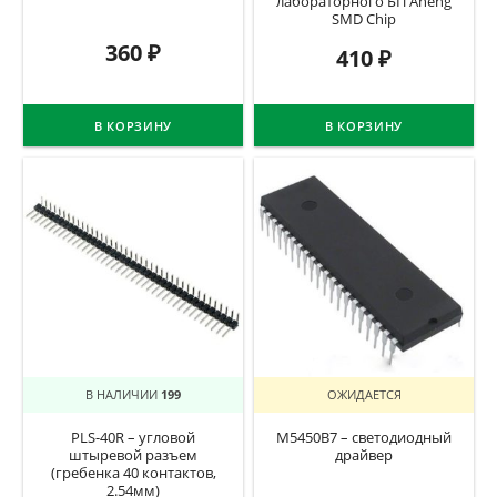
лабораторного БП Aneng
SMD Chip
360
₽
410
₽
В КОРЗИНУ
В КОРЗИНУ
В НАЛИЧИИ
199
ОЖИДАЕТСЯ
PLS-40R – угловой
M5450B7 – светодиодный
штыревой разъем
драйвер
(гребенка 40 контактов,
2.54мм)