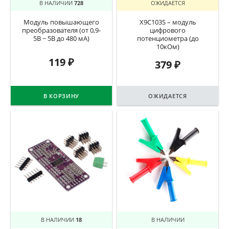
В НАЛИЧИИ
728
ОЖИДАЕТСЯ
Модуль повышающего
X9C103S – модуль
преобразователя (от 0,9-
цифрового
5В ~ 5В до 480 мА)
потенциометра (до
10кОм)
119
₽
379
₽
В КОРЗИНУ
ОЖИДАЕТСЯ
В НАЛИЧИИ
18
В НАЛИЧИИ