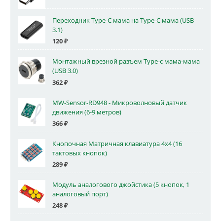
Переходник Type-C мама на Type-C мама (USB
3.1)
120
₽
Монтажный врезной разъем Type-c мама-мама
(USB 3.0)
362
₽
MW-Sensor-RD948 - Микроволновый датчик
движения (6-9 метров)
366
₽
Кнопочная Матричная клавиатура 4x4 (16
тактовых кнопок)
289
₽
Модуль аналогового джойстика (5 кнопок, 1
аналоговый порт)
248
₽