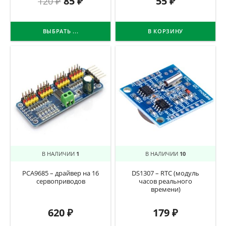
85
₽
55
₽
120
₽
ВЫБРАТЬ ...
В КОРЗИНУ
В НАЛИЧИИ
1
В НАЛИЧИИ
10
PCA9685 – драйвер на 16
DS1307 – RTC (модуль
сервоприводов
часов реального
времени)
620
₽
179
₽