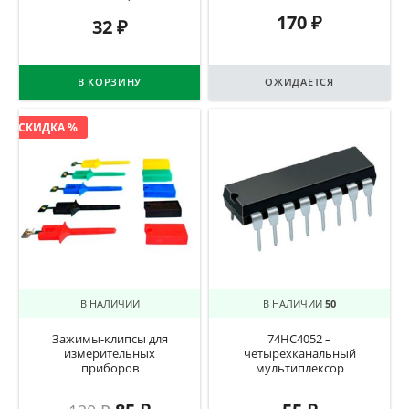
170
₽
32
₽
В КОРЗИНУ
ОЖИДАЕТСЯ
СКИДКА %
В НАЛИЧИИ
В НАЛИЧИИ
50
Зажимы-клипсы для
74HC4052 –
измерительных
четырехканальный
приборов
мультиплексор