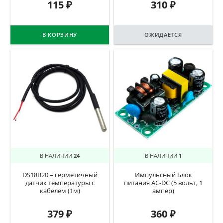
115
₽
310
₽
В КОРЗИНУ
ОЖИДАЕТСЯ
В НАЛИЧИИ
24
В НАЛИЧИИ
1
DS18B20 – герметичный
Импульсный Блок
датчик температуры с
питания AC-DC (5 вольт, 1
кабелем (1м)
ампер)
379
₽
360
₽