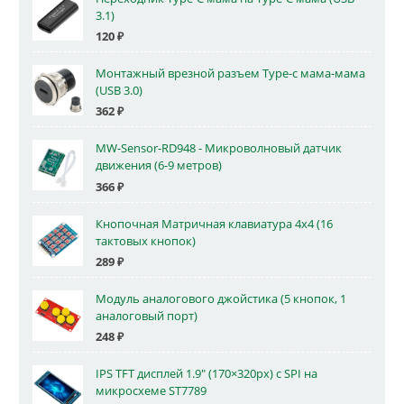
3.1)
120
₽
Монтажный врезной разъем Type-c мама-мама
(USB 3.0)
362
₽
MW-Sensor-RD948 - Микроволновый датчик
движения (6-9 метров)
366
₽
Кнопочная Матричная клавиатура 4x4 (16
тактовых кнопок)
289
₽
Модуль аналогового джойстика (5 кнопок, 1
аналоговый порт)
248
₽
IPS TFT дисплей 1.9" (170×320px) с SPI на
микросхеме ST7789