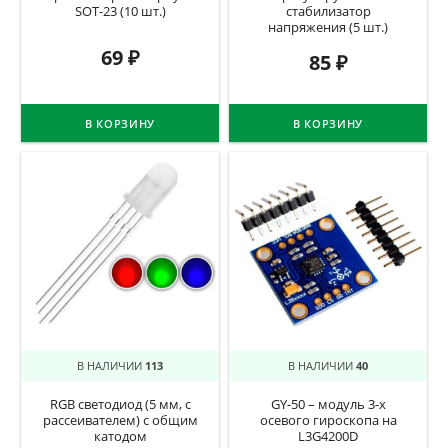
SOT-23 (10 шт.)
стабилизатор
напряжения (5 шт.)
69
₽
85
₽
В КОРЗИНУ
В КОРЗИНУ
В НАЛИЧИИ
113
В НАЛИЧИИ
40
RGB светодиод (5 мм, с
GY-50 – модуль 3-х
рассеивателем) с общим
осевого гироскопа на
катодом
L3G4200D