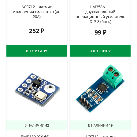
ACS712 – датчик
LM358N —
измерения силы тока (до
двухканальный
20А)
операционный усилитель
DIP-8 (5шт.)
252
₽
99
₽
В КОРЗИНУ
В КОРЗИНУ
В НАЛИЧИИ
42
В НАЛИЧИИ
19
BMP180 (GY-68) –
ACS712 – датчик