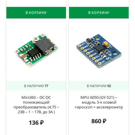
В КОРЗИНУ
В КОРЗИНУ
В НАЛИЧИИ
77
В НАЛИЧИИ
92
Mini360 – DC-DC
MPU 6050 (GY-521) –
понижающий
модуль 3-х осевой
преобразователь (4.75 ~
гироскоп + акселерометр
23В – 1 ~ 17В, до 3А )
860
₽
136
₽