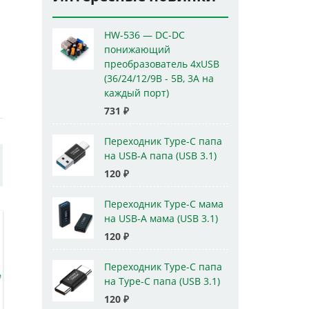
HW-536 — DC-DC
понижающий
преобразователь 4xUSB
(36/24/12/9В - 5В, 3А на
каждый порт)
731
₽
Переходник Type-C папа
на USB-A папа (USB 3.1)
120
₽
Переходник Type-C мама
на USB-A мама (USB 3.1)
120
₽
Переходник Type-C папа
на Type-C папа (USB 3.1)
120
₽