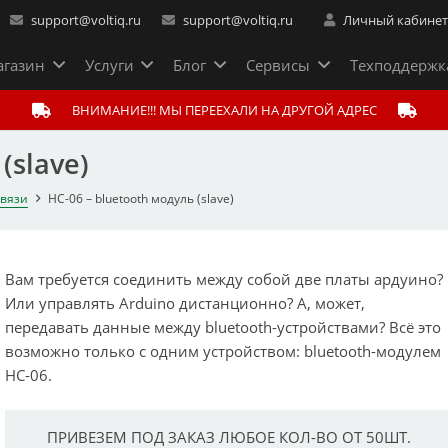
support@voltiq.ru
support@voltiq.ru
Личный кабине
газин
Услуги
Блог
Сервисы
Техподдержк
ВНИМАНИЕ!!! МЫ ПЕРЕЕХАЛИ НА ДРУГОЙ АДРЕС
(slave)
связи
HC-06 – bluetooth модуль (slave)
Вам требуется соединить между собой две платы ардуино?
Или управлять Arduino дистанционно? А, может,
передавать данные между bluetooth-устройствами? Всё это
возможно только с одним устройством: bluetooth-модулем
HC-06.
ПРИВЕЗЕМ ПОД ЗАКАЗ ЛЮБОЕ КОЛ-ВО ОТ 50ШТ.