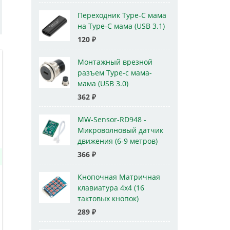
Переходник Type-C мама
на Type-C мама (USB 3.1)
120
₽
Монтажный врезной
разъем Type-c мама-
мама (USB 3.0)
362
₽
MW-Sensor-RD948 -
Микроволновый датчик
движения (6-9 метров)
366
₽
Кнопочная Матричная
клавиатура 4x4 (16
тактовых кнопок)
289
₽