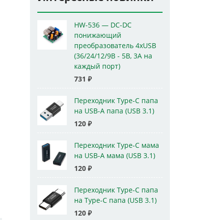
HW-536 — DC-DC
понижающий
преобразователь 4xUSB
(36/24/12/9В - 5В, 3А на
каждый порт)
731
₽
Переходник Type-C папа
на USB-A папа (USB 3.1)
120
₽
Переходник Type-C мама
на USB-A мама (USB 3.1)
120
₽
Переходник Type-C папа
на Type-C папа (USB 3.1)
120
₽