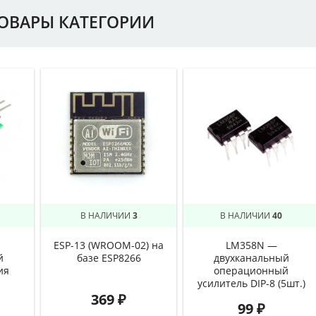
ТОВАРЫ КАТЕГОРИИ
В НАЛИЧИИ
3
В НАЛИЧИИ
40
ESP-13 (WROOM-02) на
LM358N —
й
базе ESP8266
двухканальный
ия
операционный
усилитель DIP-8 (5шт.)
369
₽
99
₽