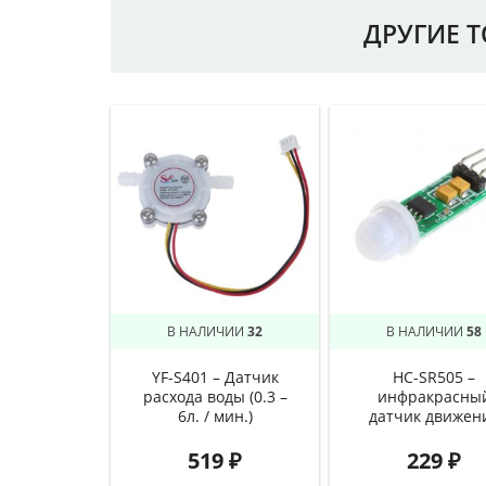
ДРУГИЕ 
В НАЛИЧИИ
32
В НАЛИЧИИ
58
YF-S401 – Датчик
HC-SR505 –
расхода воды (0.3 –
инфракрасны
6л. / мин.)
датчик движен
519
₽
229
₽