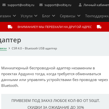
support@voltiq.ru
support@voltiq.ru
Личный кабине
газин
Услуги
Блог
Сервисы
Техподдержк
ВНИМАНИЕ!!! МЫ ПЕРЕЕХАЛИ НА ДРУГОЙ АДРЕС
адаптер
связи
CSR 4.0 – Bluetooth USB адаптер
Миниатюрный беспроводной адаптер незаменим в
проектах Ардуино тогда, когда требуется обмениваться
данными или управлять устройствами без проводов через
Bluetooth.
ПРИВЕЗЕМ ПОД ЗАКАЗ ЛЮБОЕ КОЛ-ВО ОТ 50ШТ.
СКИДКИ ЗА ОЖИДАНИЕ ДО 30%